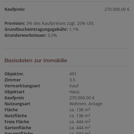
Kaufpreis:
270.000,00 €
Provision:
3% des Kaufpreises zzgl. 20% USt.
Grundbucheintragungsgebühr:
1,1%
Grunderwerbsteuer:
3,5%
Basisdaten zur Immobilie
Objektnr.
491
Zimmer
3,5
Vermarktungsart
Kauf
Objektart
Haus
Kaufpreis
270.000,00 €
Nutzungsart
Wohnen
Anlage
2
Fläche
ca. 138 m
2
Nutzfläche
ca. 138 m
2
Freie Fläche
ca. 444 m
2
Gartenfläche
ca. 444 m
2
Gesamtfläche
ca. 592 m