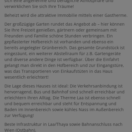
sich eine angenehme und behagliche Atmosphäre und
verwirklichen Sie sich Ihre Träume!
Beheizt wird die attraktive Immobilie mittels einer Gastherme.
Der großzügige Garten rundet das Angebot ab – hier können
Sie Ihre Freizeit genießen, gärtnern oder gemeinsam mit
Freunden und Familie schöne Stunden verbringen. Ein
gepflasterter Hofbereich ist vorhanden und ebenso ein
bereits angelegter Grünbereich. Das gesamte Grundstück ist
eingezäunt, ein weiterer Abstellraum für z.B. Gartengeräte
und diverse andere Dinge ist verfügbar. Über die Einfahrt
gelangt man direkt in den Hofbereich und zur Eingangstüre,
was das Transportieren von Einkaufstüten in das Haus
wesentlich erleichtert!
Die Lage dieses Hauses ist ideal: Die Verkehrsanbindung ist
hervorragend, Bus und Bahnhof sind schnell erreichbar und
erleichtern Ihren Alltag. Die Therme Laa ist ebenso schnell
und bequem erreichbar und steht für Entspannung und
Baden im Innenbereich sowie kühles Nass im Außenbereich
zur Verfügung!
Beste Infrastruktur in Laa/Thaya sowie Bahnanschluss nach
Wien (Ostbahn).