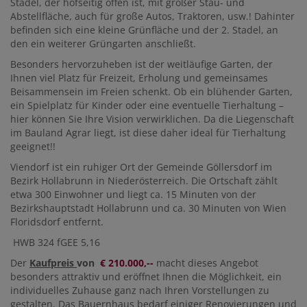
Stadel, der hofseitig offen ist, mit großer Stau- und
Abstellfläche, auch für große Autos, Traktoren, usw.! Dahinter
befinden sich eine kleine Grünfläche und der 2. Stadel, an
den ein weiterer Grüngarten anschließt.
Besonders hervorzuheben ist der weitläufige Garten, der
Ihnen viel Platz für Freizeit, Erholung und gemeinsames
Beisammensein im Freien schenkt. Ob ein blühender Garten,
ein Spielplatz für Kinder oder eine eventuelle Tierhaltung –
hier können Sie Ihre Vision verwirklichen. Da die Liegenschaft
im Bauland Agrar liegt, ist diese daher ideal für Tierhaltung
geeignet!!
Viendorf ist ein ruhiger Ort der Gemeinde Göllersdorf im
Bezirk Hollabrunn in Niederösterreich. Die Ortschaft zählt
etwa 300 Einwohner und liegt ca. 15 Minuten von der
Bezirkshauptstadt Hollabrunn und ca. 30 Minuten von Wien
Floridsdorf entfernt.
HWB 324 fGEE 5,16
Der
Kaufpreis
von
€ 210.000,--
macht dieses Angebot
besonders attraktiv und eröffnet Ihnen die Möglichkeit, ein
individuelles Zuhause ganz nach Ihren Vorstellungen zu
gestalten. Das Bauernhaus bedarf einiger Renovierungen und