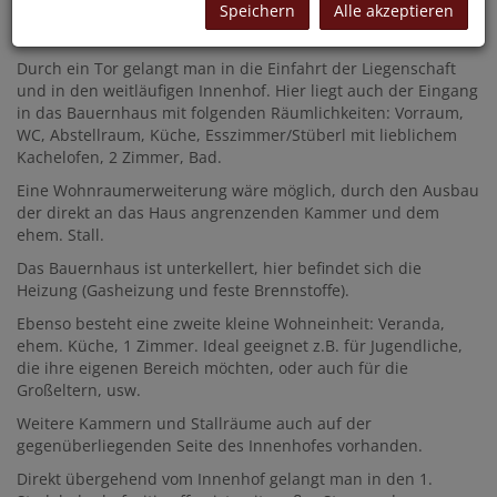
Speichern
Alle akzeptieren
Landhauses schätzen.
Durch ein Tor gelangt man in die Einfahrt der Liegenschaft
und in den weitläufigen Innenhof. Hier liegt auch der Eingang
in das Bauernhaus mit folgenden Räumlichkeiten: Vorraum,
WC, Abstellraum, Küche, Esszimmer/Stüberl mit lieblichem
Kachelofen, 2 Zimmer, Bad.
Eine Wohnraumerweiterung wäre möglich, durch den Ausbau
der direkt an das Haus angrenzenden Kammer und dem
ehem. Stall.
Das Bauernhaus ist unterkellert, hier befindet sich die
Heizung (Gasheizung und feste Brennstoffe).
Ebenso besteht eine zweite kleine Wohneinheit: Veranda,
ehem. Küche, 1 Zimmer. Ideal geeignet z.B. für Jugendliche,
die ihre eigenen Bereich möchten, oder auch für die
Großeltern, usw.
Weitere Kammern und Stallräume auch auf der
gegenüberliegenden Seite des Innenhofes vorhanden.
Direkt übergehend vom Innenhof gelangt man in den 1.