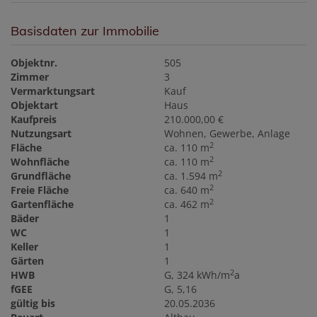
Basisdaten zur Immobilie
Objektnr.
505
Zimmer
3
Vermarktungsart
Kauf
Objektart
Haus
Kaufpreis
210.000,00 €
Nutzungsart
Wohnen
Gewerbe
Anlage
2
Fläche
ca. 110 m
2
Wohnfläche
ca. 110 m
2
Grundfläche
ca. 1.594 m
2
Freie Fläche
ca. 640 m
2
Gartenfläche
ca. 462 m
Bäder
1
WC
1
Keller
1
Gärten
1
2
HWB
G, 324 kWh/m
a
fGEE
G, 5,16
gültig bis
20.05.2036