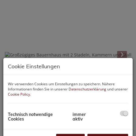
Cookie Einstellungen
Beschreibung
Wir verwenden Cookies um Einstellungen zu speichern. Nähere
VIENDORF/ Göllersdorf
Informationen finden Sie in unserer
Datenschutzerklärung
und unserer
Diese großzügige Liegenschaft mit einer Gesamtgrundfläche
Cookie Policy
.
von ca. 1.594m², verfügt über ein Bauernhaus samt
Kammern, ehemalige Stallungen, einen Innenhof, 2 große
Stadeln sowie einen Grüngarten im rückwertigen Bereich.
Technisch notwendige
immer
Cookies
aktiv
Dieses charmante Bauernhaus bietet auf etwa 110 m²
Wohnfläche viel Raum zur Verwirklichung Ihrer Wohnträume.
Ideal für Familien und alle, die das besondere Flair eines