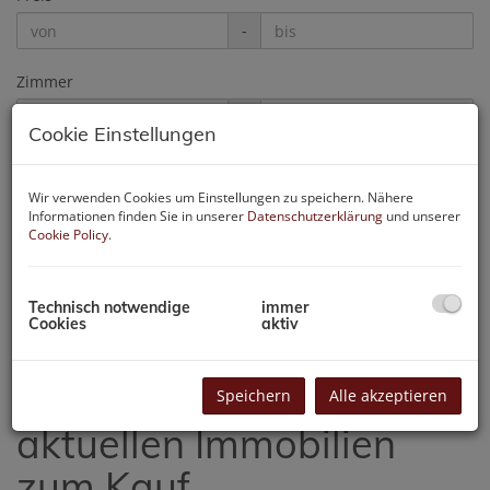
-
Zimmer
-
Cookie Einstellungen
PLZ
Wir verwenden Cookies um Einstellungen zu speichern. Nähere
Informationen finden Sie in unserer
Datenschutzerklärung
und unserer
Cookie Policy
.
Weitere Suchoptionen
Filter zurücksetzen
Suchen
Technisch notwendige
immer
Cookies
aktiv
Das sind unsere
Speichern
Alle akzeptieren
aktuellen Immobilien
zum Kauf