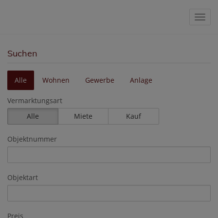
Navig
Suchen
Alle
Wohnen
Gewerbe
Anlage
Vermarktungsart
Alle
Miete
Kauf
Objektnummer
Objektart
Preis